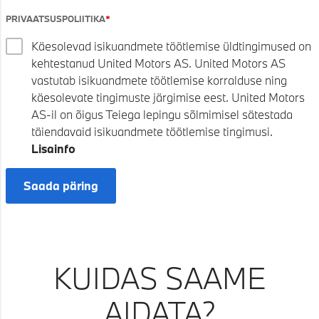
PRIVAATSUSPOLIITIKA
Käesolevad isikuandmete töötlemise üldtingimused on
kehtestanud United Motors AS. United Motors AS
vastutab isikuandmete töötlemise korralduse ning
käesolevate tingimuste järgimise eest. United Motors
AS-il on õigus Teiega lepingu sõlmimisel sätestada
täiendavaid isikuandmete töötlemise tingimusi.
Lisainfo
Saada päring
KUIDAS SAAME
AIDATA?