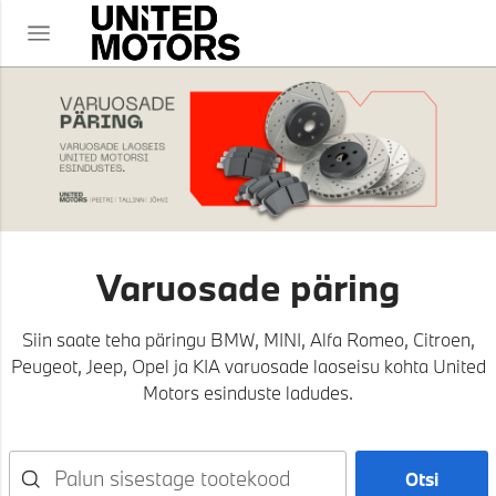
R
Varuosade päring
Siin saate teha päringu BMW, MINI, Alfa Romeo, Citroen,
Peugeot, Jeep, Opel ja KIA varuosade laoseisu kohta United
Motors esinduste ladudes.
Otsi