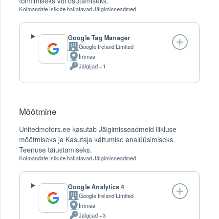
toimimiseks või osutamiseks.
Kolmandate isikute hallatavad Jälgimisseadmed
Google Tag Manager
Google Ireland Limited
Company:
Iirimaa
Töötlemise
Jälgijad +1
koht:
Töödeldud
Isikuandmeid:
Mõõtmine
Unitedmotors.ee kasutab Jälgimisseadmeid liikluse
mõõtmiseks ja Kasutaja käitumise analüüsimiseks
Teenuse täiustamiseks.
Kolmandate isikute hallatavad Jälgimisseadmed
Google Analytics 4
Google Ireland Limited
Company:
Iirimaa
Töötlemise
Jälgijad +3
koht:
Töödeldud