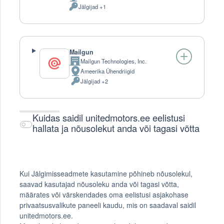
Jälgijad +1
koht:
Töödeldud
Isikuandmeid:
Mailgun
Mailgun Technologies, Inc.
Company:
Ameerika Ühendriigid
Töötlemise
Jälgijad +2
koht:
Töödeldud
Isikuandmeid:
Kuidas saidil unitedmotors.ee eelistusi
hallata ja nõusolekut anda või tagasi võtta
Kui Jälgimisseadmete kasutamine põhineb nõusolekul,
saavad kasutajad nõusoleku anda või tagasi võtta,
määrates või värskendades oma eelistusi asjakohase
privaatsusvalikute paneeli kaudu, mis on saadaval saidil
unitedmotors.ee.