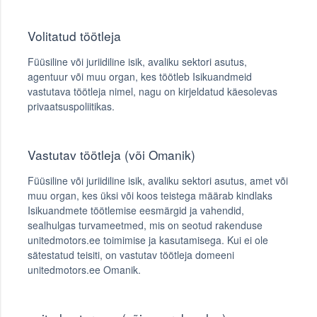
Volitatud töötleja
Füüsiline või juriidiline isik, avaliku sektori asutus,
agentuur või muu organ, kes töötleb Isikuandmeid
vastutava töötleja nimel, nagu on kirjeldatud käesolevas
privaatsuspoliitikas.
Vastutav töötleja (või Omanik)
Füüsiline või juriidiline isik, avaliku sektori asutus, amet või
muu organ, kes üksi või koos teistega määrab kindlaks
Isikuandmete töötlemise eesmärgid ja vahendid,
sealhulgas turvameetmed, mis on seotud rakenduse
unitedmotors.ee toimimise ja kasutamisega. Kui ei ole
sätestatud teisiti, on vastutav töötleja domeeni
unitedmotors.ee Omanik.