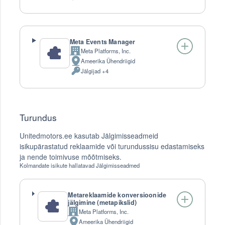
Isikuandmeid:
Meta Events Manager
Meta Platforms, Inc.
Company:
Ameerika Ühendriigid
Töötlemise
Jälgijad +4
koht:
Töödeldud
Isikuandmeid:
Turundus
Unitedmotors.ee kasutab Jälgimisseadmeid
isikupärastatud reklaamide või turundussisu edastamiseks
ja nende toimivuse mõõtmiseks.
Kolmandate isikute hallatavad Jälgimisseadmed
Metareklaamide konversioonide
jälgimine (metapikslid)
Meta Platforms, Inc.
Company:
Ameerika Ühendriigid
Töötlemise