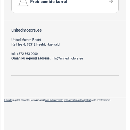
Probleemide korral
Footer
unitedmotors.ee
United Motors Peetri
Reti tee 4, 75312 Peetri, Rae vald
tel: +372 663 0000
Omaniku e-posti aadress:
info@unitedmotors.ee
iubenda
majutab seda sisu ja kogub ainult
neid Isikuandmeid, mis on vältimatult vajalikud
selle edastamiseks.