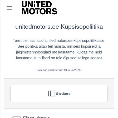
unitedmotors.ee Küpsisepoliitika
Tere tulemast saidi unitedmotors.ee küpsisepoliitikasse.
See poliitika aitab teil mõista, milliseid küpsiseid ja
jälgimistehnoloogiaid me kasutame, kuidas me neid
kasutame ja millised on teie õigused sellega seoses
Viimane värskendus: 10 juuni 2026
Sisukord
Sissejuhatus