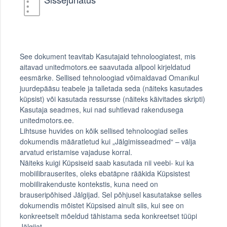
See dokument teavitab Kasutajaid tehnoloogiatest, mis
aitavad unitedmotors.ee saavutada allpool kirjeldatud
eesmärke. Sellised tehnoloogiad võimaldavad Omanikul
juurdepääsu teabele ja talletada seda (näiteks kasutades
küpsist) või kasutada ressursse (näiteks käivitades skripti)
Kasutaja seadmes, kui nad suhtlevad rakendusega
unitedmotors.ee.
Lihtsuse huvides on kõik sellised tehnoloogiad selles
dokumendis määratletud kui „Jälgimisseadmed“ – välja
arvatud eristamise vajaduse korral.
Näiteks kuigi Küpsiseid saab kasutada nii veebi- kui ka
mobiilibrauserites, oleks ebatäpne rääkida Küpsistest
mobiilirakenduste kontekstis, kuna need on
brauseripõhised Jälgijad. Sel põhjusel kasutatakse selles
dokumendis mõistet Küpsised ainult siis, kui see on
konkreetselt mõeldud tähistama seda konkreetset tüüpi
Jälgijat.