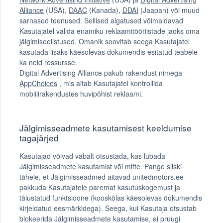
Alliance
(USA),
DAAC
(Kanada),
DDAI
(Jaapan) või muud
sarnased teenused. Sellised algatused võimaldavad
Kasutajatel valida enamiku reklaamitööriistade jaoks oma
jälgimiseelistused. Omanik soovitab seega Kasutajatel
kasutada lisaks käesolevas dokumendis esitatud teabele
ka neid ressursse.
Digital Advertising Alliance pakub rakendust nimega
AppChoices
, mis aitab Kasutajatel kontrollida
mobiilirakendustes huvipõhist reklaami.
Jälgimisseadmete kasutamisest keeldumise
tagajärjed
Kasutajad võivad vabalt otsustada, kas lubada
Jälgimisseadmete kasutamist või mitte. Pange siiski
tähele, et Jälgimisseadmed aitavad unitedmotors.ee
pakkuda Kasutajatele paremat kasutuskogemust ja
täiustatud funktsioone (kooskõlas käesolevas dokumendis
kirjeldatud eesmärkidega). Seega, kui Kasutaja otsustab
blokeerida Jälgimisseadmete kasutamise, ei pruugi