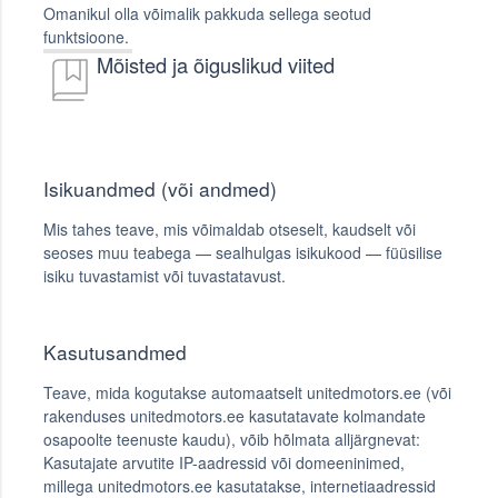
Omanikul olla võimalik pakkuda sellega seotud
funktsioone.
Mõisted ja õiguslikud viited
Isikuandmed (või andmed)
Mis tahes teave, mis võimaldab otseselt, kaudselt või
seoses muu teabega — sealhulgas isikukood — füüsilise
isiku tuvastamist või tuvastatavust.
Kasutusandmed
Teave, mida kogutakse automaatselt unitedmotors.ee (või
rakenduses unitedmotors.ee kasutatavate kolmandate
osapoolte teenuste kaudu), võib hõlmata alljärgnevat:
Kasutajate arvutite IP-aadressid või domeeninimed,
millega unitedmotors.ee kasutatakse, internetiaadressid