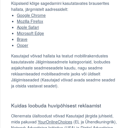
Küpsiseid kõige sagedamini kasutatavates brauserites
hallata, järgmistelt aadressidelt:
Google Chrome
Mozilla Firefox
Apple Safari
Microsoft Edge
Brave
Ooper
Kasutajad võivad hallata ka teatud mobiilirakendustes
kasutatavate Jälgimisseadmete kategooriaid, loobudes
asjakohaste seadmeseadete kaudu, nagu seadme
reklaamiseaded mobiilseadmete jaoks või üldiselt
Jälgimisseaded (Kasutajad võivad avada seadme seaded
ja otsida vastavat seadet).
Kuidas loobuda huvipõhisest reklaamist
Olenemata ülaltoodust võivad Kasutajad järgida juhiseid,
mida pakuvad
YourOnlineChoices
(EL ja Ühendkuningriik),
Network Advertising Initiative
(USA) ja
Digital Advertising