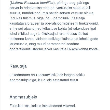
(
Uniform Resource Identifier
), päringu aeg, päringu
serverile edastamise meetod, vastuseks saadud faili
suurus, numbrikood, mis näitab serveri vastuse olekut
(edukas tulemus, viga jne) , päritoluriik, Kasutaja
kasutatava brauseri ja operatsioonisüsteemi funktsioonid,
erinevad ajaandmed külastuse kohta (nt rakenduse igal
lehel viibitud aeg) ja üksikasjad rakenduses läbitud
teekonna kohta, viidates eelkõige külastatud lehekülgede
järjestusele, ning muud parameetrid seadme
operatsioonisüsteemi ja/või Kasutaja IT-keskkonna kohta.
Kasutaja
unitedmotors.ee-i kasutav isik, kes langeb kokku
andmesubjektiga, kui ei ole sätestatud teisiti.
Andmesubjekt
Füüsiline isik, kellele Isikuandmed viitavad.