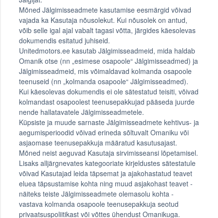
Mõned Jälgimisseadmete kasutamise eesmärgid võivad
vajada ka Kasutaja nõusolekut. Kui nõusolek on antud,
võib selle igal ajal vabalt tagasi võtta, järgides käesolevas
dokumendis esitatud juhiseid.
Unitedmotors.ee kasutab Jälgimisseadmeid, mida haldab
Omanik otse (nn „esimese osapoole“ Jälgimisseadmed) ja
Jälgimisseadmeid, mis võimaldavad kolmanda osapoole
teenuseid (nn „kolmanda osapoole“ Jälgimisseadmed).
Kui käesolevas dokumendis ei ole sätestatud teisiti, võivad
kolmandast osapoolest teenusepakkujad pääseda juurde
nende hallatavatele Jälgimisseadmetele.
Küpsiste ja muude sarnaste Jälgimisseadmete kehtivus- ja
aegumisperioodid võivad erineda sõltuvalt Omaniku või
asjaomase teenusepakkuja määratud kasutusajast.
Mõned neist aeguvad Kasutaja sirvimisseansi lõpetamisel.
Lisaks alljärgnevates kategooriate kirjeldustes sätestatule
võivad Kasutajad leida täpsemat ja ajakohastatud teavet
eluea täpsustamise kohta ning muud asjakohast teavet -
näiteks teiste Jälgimisseadmete olemasolu kohta -
vastava kolmanda osapoole teenusepakkuja seotud
privaatsuspoliitikast või võttes ühendust Omanikuga.