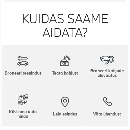
KUIDAS SAAME
AIDATA?
Broneeri kahjude
Broneeri teenindus
Teata kahjust
ülevaatus
Küsi oma auto
Leia esindus
Võta ühendust
hinda