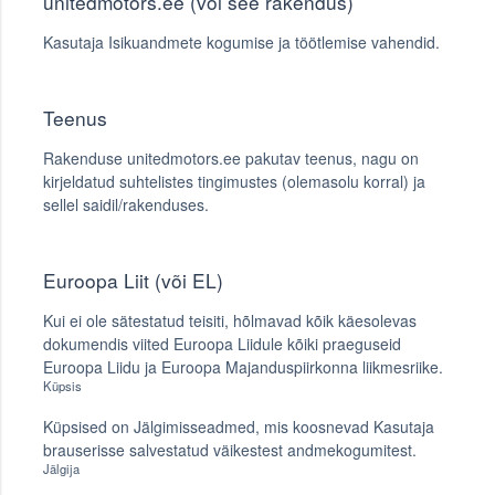
unitedmotors.ee (või see rakendus)
Kasutaja Isikuandmete kogumise ja töötlemise vahendid.
Teenus
Rakenduse unitedmotors.ee pakutav teenus, nagu on
kirjeldatud suhtelistes tingimustes (olemasolu korral) ja
sellel saidil/rakenduses.
Euroopa Liit (või EL)
Kui ei ole sätestatud teisiti, hõlmavad kõik käesolevas
dokumendis viited Euroopa Liidule kõiki praeguseid
Euroopa Liidu ja Euroopa Majanduspiirkonna liikmesriike.
Küpsis
Küpsised on Jälgimisseadmed, mis koosnevad Kasutaja
brauserisse salvestatud väikestest andmekogumitest.
Jälgija