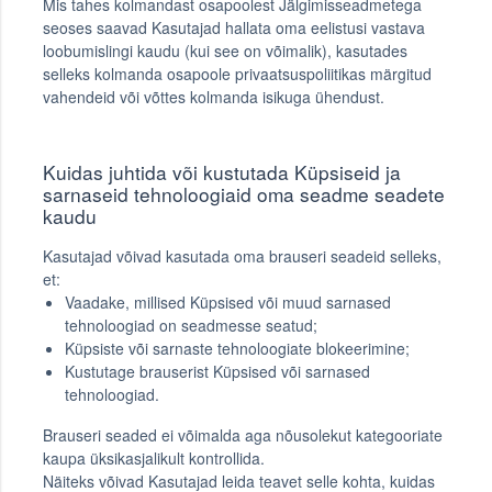
Mis tahes kolmandast osapoolest Jälgimisseadmetega
seoses saavad Kasutajad hallata oma eelistusi vastava
loobumislingi kaudu (kui see on võimalik), kasutades
selleks kolmanda osapoole privaatsuspoliitikas märgitud
vahendeid või võttes kolmanda isikuga ühendust.
Kuidas juhtida või kustutada Küpsiseid ja
sarnaseid tehnoloogiaid oma seadme seadete
kaudu
Kasutajad võivad kasutada oma brauseri seadeid selleks,
et:
Vaadake, millised Küpsised või muud sarnased
tehnoloogiad on seadmesse seatud;
Küpsiste või sarnaste tehnoloogiate blokeerimine;
Kustutage brauserist Küpsised või sarnased
tehnoloogiad.
Brauseri seaded ei võimalda aga nõusolekut kategooriate
kaupa üksikasjalikult kontrollida.
Näiteks võivad Kasutajad leida teavet selle kohta, kuidas