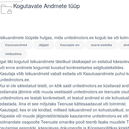
Kogutavate Andmete tüüp
Isikuandmete tüüpide hulgas, mida unitedmotors.ee kogub ise või kolm
Kasutusandmed
Jälgijad
Kasutajate arv
seansi statistika
sirv
meiliaadress
Igat liiki kogutud Isikuandmete täielikud üksikasjad on esitatud käesolev
või enne andmete kogumist kuvatud konkreetsetes selgitustekstides.
Kasutaja võib Isikuandmeid vabalt esitada või Kasutusandmete puhul k
unitedmotors.ee.
Kui ei ole sätestatud teisiti, on kõik saidi unitedmotors.ee küsitavad
esitamata jätmine võib muuta veebisaidi unitedmotors.ee teenuste osut
unitedmotors.ee teatab konkreetselt, et teatud andmed ei ole kohustus
edastada, ilma et see mõjutaks Teenuse kättesaadavust või toimimist.
Kasutajad, kes ei ole kindlad, millised Isikuandmed on kohustuslikud,
Küpsiste või muude jälgimistööriistade kasutamine unitedmotors.ee või 
kolmandate osapoolte Teenuste omanike poolt teenib lisaks muudele T
osutamise eesmärki. käesolevas dokumendis ja Küpsisepoliitikas kirjel