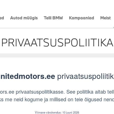
ed
Autod müügis
Telli BMW
Kampaaniad
Meist
PRIVAATSUSPOLIITIKA
nitedmotors.ee
privaatsuspoliiti
rs.ee privaatsuspoliitikasse. See poliitika aitab te
s me neid kogume ja millised on teie õigused nen
Viimane värskendus: 10 juuni 2026