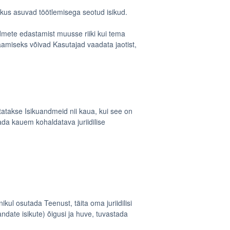
us asuvad töötlemisega seotud isikud.
mete edastamist muusse riiki kui tema
aamiseks võivad Kasutajad vaadata jaotist,
itatakse Isikuandmeid nii kaua, kui see on
ada kauem kohaldatava juriidilise
l osutada Teenust, täita oma juriidilisi
andate isikute) õigusi ja huve, tuvastada