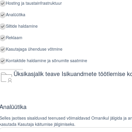
Hosting ja taustainfrastruktuur
Analüütika
Siltide haldamine
Reklaam
Kasutajaga ühenduse võtmine
Kontaktide haldamine ja sõnumite saatmine
Üksikasjalik teave Isikuandmete töötlemise k
Analüütika
Selles jaotises sisalduvad teenused võimaldavad Omanikul jälgida ja ana
kasutada Kasutaja käitumise jälgimiseks.