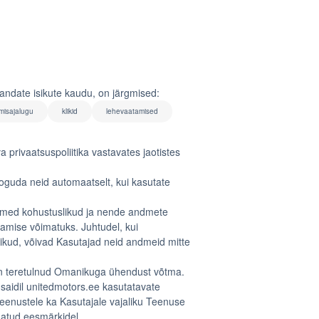
andate isikute kaudu, on järgmised:
imisajalugu
klikid
lehevaatamised
a privaatsuspoliitika vastavates jaotistes
oguda neid automaatselt, kui kasutate
 andmed kohustuslikud ja nende andmete
amise võimatuks. Juhtudel, kui
likud, võivad Kasutajad neid andmeid mitte
 on teretulnud Omanikuga ühendust võtma.
saidil unitedmotors.ee kasutatavate
eenustele ka Kasutajale vajaliku Teenuse
datud eesmärkidel.