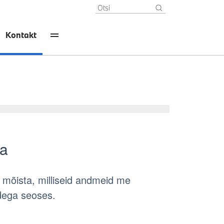
Kontakt
ka
il mõista, milliseid andmeid me
dega seoses.