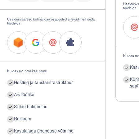
Usaldusvä
töödelda
Usaldusväärsed kolmandad osapooled aitavad meil seda
töödelda
Kuidas me
Kasu
Kuidas me neid kasutame
Kont
Hosting ja taustainfrastruktuur
saa
Analüütika
Siltide haldamine
Reklaam
Kasutajaga ühenduse võtmine