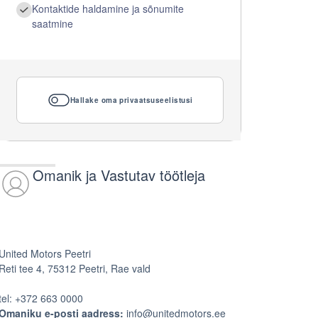
Kontaktide haldamine ja sõnumite
saatmine
Hallake oma privaatsuseelistusi
Omanik ja Vastutav töötleja
United Motors Peetri
Reti tee 4, 75312 Peetri, Rae vald
tel: +372 663 0000
Omaniku e-posti aadress:
info@unitedmotors.ee