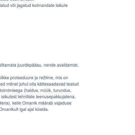
atud või jagatud kolmandate isikute
litamata juurdepääsu, nende avaldamist,
slikke protseduure ja režiime, mis on
d mõnel juhul olla kättesaadavad teatud
e toimimisega (haldus, müük, turundus,
 isikutest tehniliste teenusepakkujatena,
ridena), kelle Omanik määrab vajaduse
manikult igal ajal küsida.