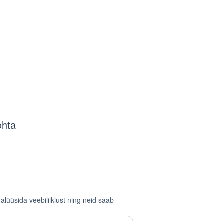
ohta
lüüsida veebiliiklust ning neid saab