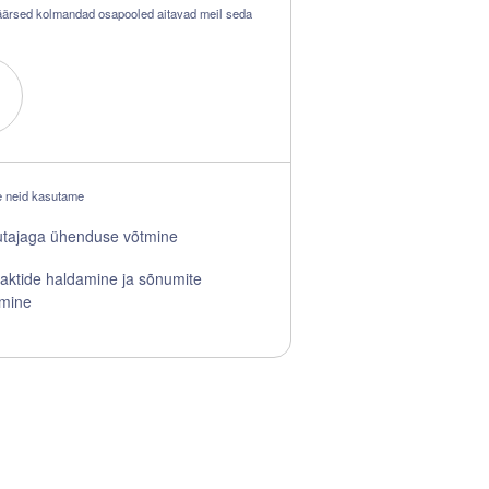
ärsed kolmandad osapooled aitavad meil seda
 neid kasutame
tajaga ühenduse võtmine
aktide haldamine ja sõnumite
tmine