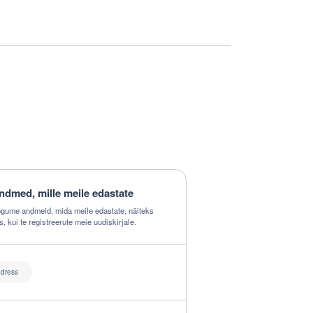
ndmed, mille meile edastate
gume andmeid, mida meile edastate, näiteks
is, kui te registreerute meie uudiskirjale.
adress