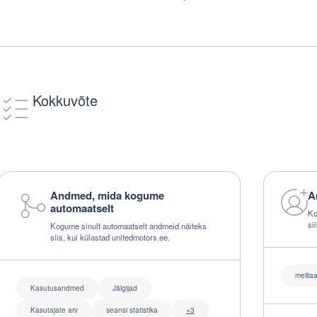
Kokkuvõte
Andmed, mida kogume
A
automaatselt
Ko
si
Kogume sinult automaatselt andmeid näiteks
siis, kui külastad unitedmotors.ee.
meilia
Kasutusandmed
Jälgijad
Kasutajate arv
seansi statistika
+3