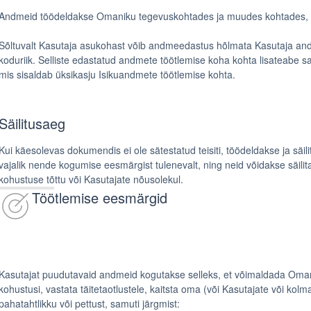
Andmeid töödeldakse Omaniku tegevuskohtades ja muudes kohtades, k
Sõltuvalt Kasutaja asukohast võib andmeedastus hõlmata Kasutaja and
koduriik. Selliste edastatud andmete töötlemise koha kohta lisateabe s
mis sisaldab üksikasju Isikuandmete töötlemise kohta.
Säilitusaeg
Kui käesolevas dokumendis ei ole sätestatud teisiti, töödeldakse ja säil
vajalik nende kogumise eesmärgist tulenevalt, ning neid võidakse säilit
kohustuse tõttu või Kasutajate nõusolekul.
Töötlemise eesmärgid
Kasutajat puudutavaid andmeid kogutakse selleks, et võimaldada Omaniku
kohustusi, vastata täitetaotlustele, kaitsta oma (või Kasutajate või kolm
pahatahtlikku või pettust, samuti järgmist: