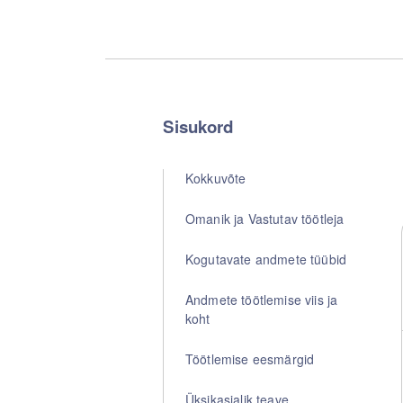
Sisukord
Kokkuvõte
Omanik ja Vastutav töötleja
Kogutavate andmete tüübid
Andmete töötlemise viis ja
koht
Töötlemise eesmärgid
Üksikasjalik teave