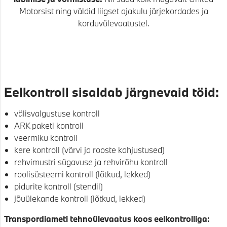
Motorsist ning väldid liigset ajakulu järjekordades ja
korduvülevaatustel.
Eelkontroll sisaldab järgnevaid töid:
välisvalgustuse kontroll
ARK paketi kontroll
veermiku kontroll
kere kontroll (värvi ja rooste kahjustused)
rehvimustri sügavuse ja rehvirõhu kontroll
roolisüsteemi kontroll (lõtkud, lekked)
pidurite kontroll (stendil)
jõuülekande kontroll (lõtkud, lekked)
Transpordiameti tehnoülevaatus koos eelkontrolliga: