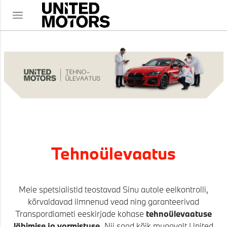
Tehnoülevaatus
Meie spetsialistid teostavad Sinu autole eelkontrolli,
kõrvaldavad ilmnenud vead ning garanteerivad
Transpordiameti eeskirjade kohase
tehnoülevaatuse
läbimise ja vormistuse.
Nii saad kõik mugavalt United