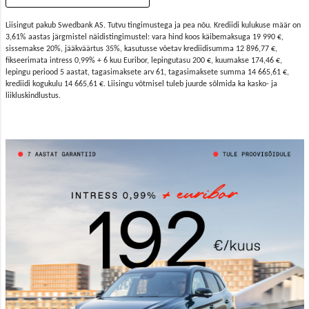
Liisingut pakub Swedbank AS. Tutvu tingimustega ja pea nõu. Krediidi kulukuse määr on
3,61% aastas järgmistel näidistingimustel: vara hind koos käibemaksuga 19 990 €,
sissemakse 20%, jääkväärtus 35%, kasutusse võetav krediidisumma 12 896,77 €,
fikseerimata intress 0,99% + 6 kuu Euribor, lepingutasu 200 €, kuumakse 174,46 €,
lepingu periood 5 aastat, tagasimaksete arv 61, tagasimaksete summa 14 665,61 €,
krediidi kogukulu 14 665,61 €. Liisingu võtmisel tuleb juurde sõlmida ka kasko- ja
liikluskindlustus.