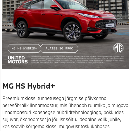
MG HS Hybrid+
Preemiumklassi tunnetusega järgmise põlvkonna
peresõbralik linnamaastur, mis ühendab ruumika ja mugava
linnamaasturi kaasaegse hübriidtehnoloogiaga, pakkudes
sujuvat, ökonoomset ja jõulist sõitu. Ideaalne valik juhile,
kes soovib kõrgema klassi mugavust taskukohases