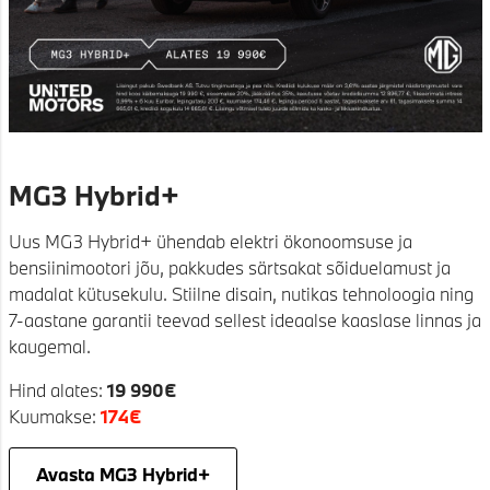
MG3 Hybrid+
Uus MG3 Hybrid+ ühendab elektri ökonoomsuse ja
bensiinimootori jõu, pakkudes särtsakat sõiduelamust ja
madalat kütusekulu. Stiilne disain, nutikas tehnoloogia ning
7-aastane garantii teevad sellest ideaalse kaaslase linnas ja
kaugemal.
Hind alates:
19 990€
Kuumakse:
174€
Avasta MG3 Hybrid+