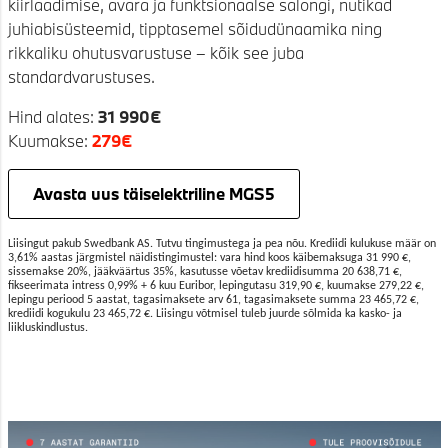
kiirlaadimise, avara ja funktsionaalse salongi, nutikad
juhiabisüsteemid, tipptasemel sõidudünaamika ning
rikkaliku ohutusvarustuse – kõik see juba
standardvarustuses.
Hind alates:
31 990€
Kuumakse:
279€
Avasta uus täiselektriline MGS5
Liisingut pakub Swedbank AS. Tutvu tingimustega ja pea nõu. Krediidi kulukuse määr on
3,61% aastas järgmistel näidistingimustel: vara hind koos käibemaksuga 31 990 €,
sissemakse 20%, jääkväärtus 35%, kasutusse võetav krediidisumma 20 638,71 €,
fikseerimata intress 0,99% + 6 kuu Euribor, lepingutasu 319,90 €, kuumakse 279,22 €,
lepingu periood 5 aastat, tagasimaksete arv 61, tagasimaksete summa 23 465,72 €,
krediidi kogukulu 23 465,72 €. Liisingu võtmisel tuleb juurde sõlmida ka kasko- ja
liikluskindlustus.