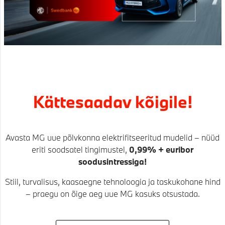
Kättesaadav kõigile!
Avasta MG uue põlvkonna elektrifitseeritud mudelid – nüüd
eriti soodsatel tingimustel,
0,99% + euribor
soodusintressiga!
Stiil, turvalisus, kaasaegne tehnoloogia ja taskukohane hind
– praegu on õige aeg uue MG kasuks otsustada.