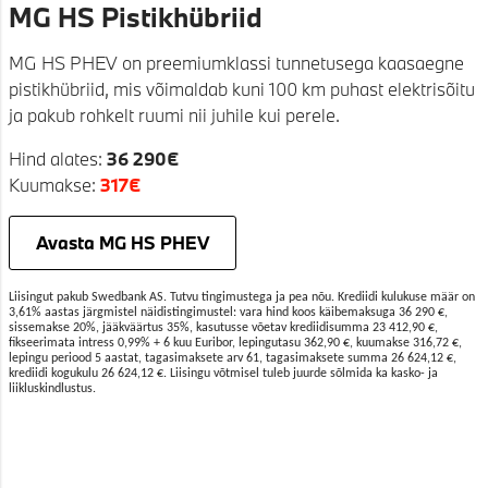
MG HS Pistikhübriid
MG HS PHEV on preemiumklassi tunnetusega kaasaegne
pistikhübriid, mis võimaldab kuni 100 km puhast elektrisõitu
ja pakub rohkelt ruumi nii juhile kui perele.
Hind alates:
36 290€
Kuumakse:
317
€
Avasta MG HS PHEV
Liisingut pakub Swedbank AS. Tutvu tingimustega ja pea nõu. Krediidi kulukuse määr on
3,61% aastas järgmistel näidistingimustel: vara hind koos käibemaksuga 36 290 €,
sissemakse 20%, jääkväärtus 35%, kasutusse võetav krediidisumma 23 412,90 €,
fikseerimata intress 0,99% + 6 kuu Euribor, lepingutasu 362,90 €, kuumakse 316,72 €,
lepingu periood 5 aastat, tagasimaksete arv 61, tagasimaksete summa 26 624,12 €,
krediidi kogukulu 26 624,12 €. Liisingu võtmisel tuleb juurde sõlmida ka kasko- ja
liikluskindlustus.