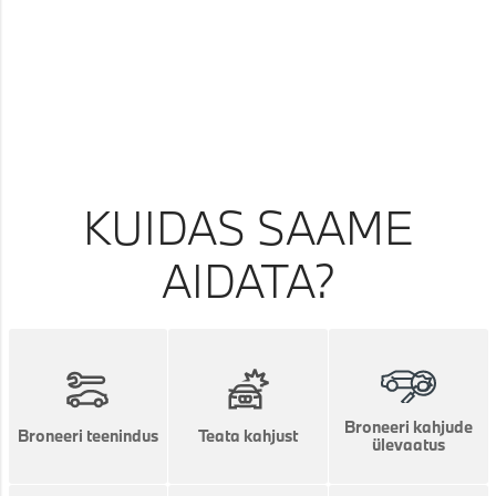
KUIDAS SAAME
AIDATA?
Broneeri kahjude
Broneeri teenindus
Teata kahjust
ülevaatus