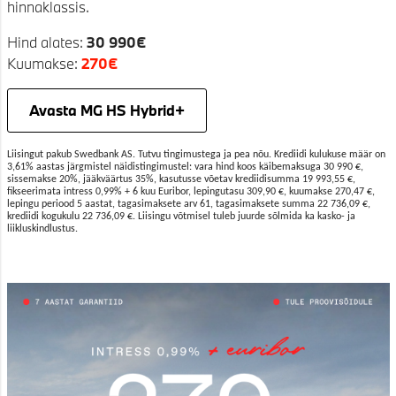
hinnaklassis.
Hind alates:
30 990€
Kuumakse:
2
70€
Avasta MG HS Hybrid+
Liisingut pakub Swedbank AS. Tutvu tingimustega ja pea nõu. Krediidi kulukuse määr on
3,61% aastas järgmistel näidistingimustel: vara hind koos käibemaksuga 30 990 €,
sissemakse 20%, jääkväärtus 35%, kasutusse võetav krediidisumma 19 993,55 €,
fikseerimata intress 0,99% + 6 kuu Euribor, lepingutasu 309,90 €, kuumakse 270,47 €,
lepingu periood 5 aastat, tagasimaksete arv 61, tagasimaksete summa 22 736,09 €,
krediidi kogukulu 22 736,09 €. Liisingu võtmisel tuleb juurde sõlmida ka kasko- ja
liikluskindlustus.