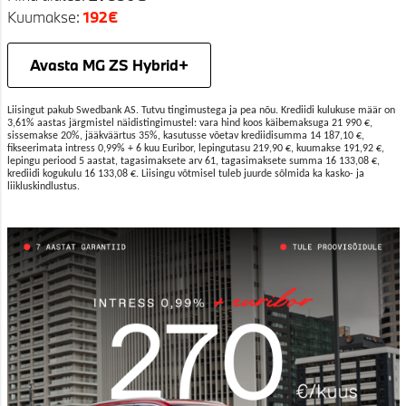
Kuumakse:
192€
Avasta MG ZS Hybrid+
Liisingut pakub Swedbank AS. Tutvu tingimustega ja pea nõu. Krediidi kulukuse määr on
3,61% aastas järgmistel näidistingimustel: vara hind koos käibemaksuga 21 990 €,
sissemakse 20%, jääkväärtus 35%, kasutusse võetav krediidisumma 14 187,10 €,
fikseerimata intress 0,99% + 6 kuu Euribor, lepingutasu 219,90 €, kuumakse 191,92 €,
lepingu periood 5 aastat, tagasimaksete arv 61, tagasimaksete summa 16 133,08 €,
krediidi kogukulu 16 133,08 €. Liisingu võtmisel tuleb juurde sõlmida ka kasko- ja
liikluskindlustus.