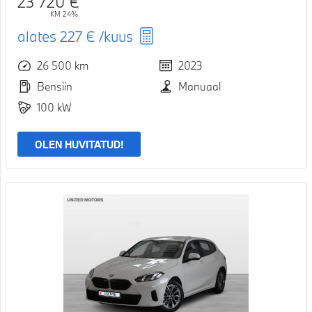
23 720 €
KM 24%
alates
227 €
/kuus
26 500 km
2023
Bensiin
Manuaal
100 kW
OLEN HUVITATUD!