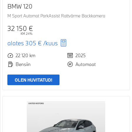
BMW 120
M Sport Automat ParkAssist Rattvärme Backkamera
32 150 €
KM 24%
alates
305 €
/kuus
22 120 km
2025
Bensiin
Automaat
OLEN HUVITATUD!