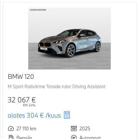
BMW 120
M Sport Rattvärme Tonade rutor Driving Assistant
32 067 €
KM 24%
alates
304 €
/kuus
27 110 km
2025
Bensiin
Automaat