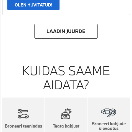
OLEN HUVITATUD!
LAADIN JUURDE
KUIDAS SAAME
AIDATA?
Broneeri kahjude
Broneeri teenindus
Teata kahjust
ülevaatus