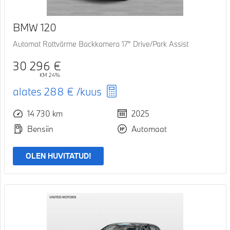
BMW 120
Automat Rattvärme Backkamera 17" Drive/Park Assist
30 296 €
KM 24%
alates
288 €
/kuus
14 730 km
2025
Bensiin
Automaat
OLEN HUVITATUD!