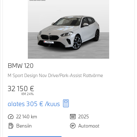
BMW 120
M Sport Design Nav Drive/Park-Assist Rattvärme
32 150 €
KM 24%
alates
305 €
/kuus
22 140 km
2025
Bensiin
Automaat