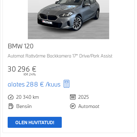
BMW 120
Automat Rattvärme Backkamera 17" Drive/Park Assist
30 296 €
KM 24%
alates
288 €
/kuus
20 340 km
2025
Bensiin
Automaat
OLEN HUVITATUD!