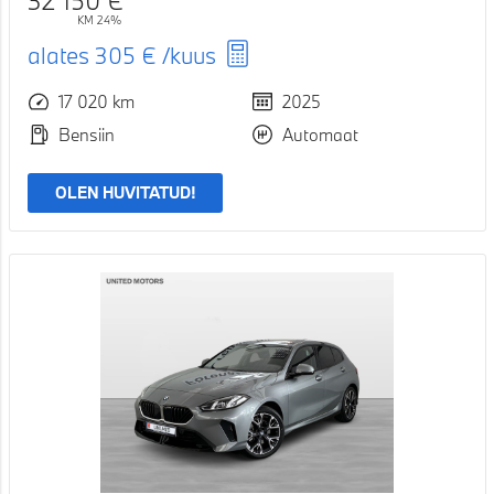
KM 24%
alates
305 €
/kuus
17 020 km
2025
Bensiin
Automaat
OLEN HUVITATUD!