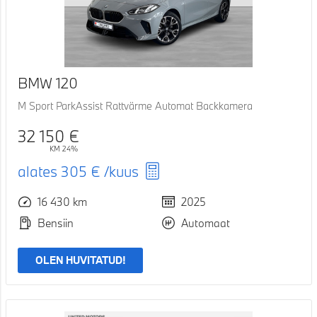
BMW 120
M Sport ParkAssist Rattvärme Automat Backkamera
32 150 €
KM 24%
alates
305 €
/kuus
16 430 km
2025
Bensiin
Automaat
OLEN HUVITATUD!