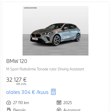
BMW 120
M Sport Rattvärme Tonade rutor Driving Assistant
32 127 €
KM 24%
alates
304 €
/kuus
27 110 km
2025
Bensiin
Automaat