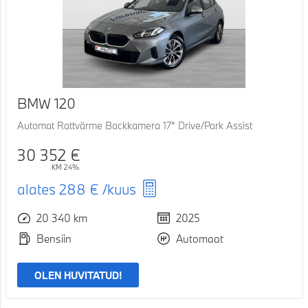
BMW 120
Automat Rattvärme Backkamera 17" Drive/Park Assist
30 352 €
KM 24%
alates
288 €
/kuus
20 340 km
2025
Bensiin
Automaat
OLEN HUVITATUD!