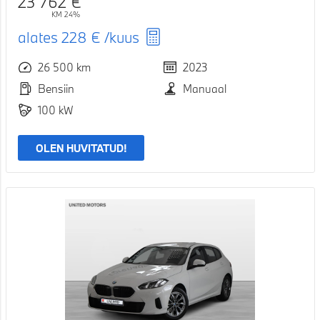
23 762 €
KM 24%
alates
228 €
/kuus
26 500 km
2023
Bensiin
Manuaal
100 kW
OLEN HUVITATUD!