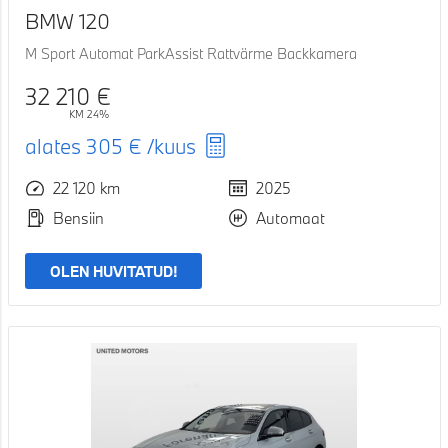
BMW 120
M Sport Automat ParkAssist Rattvärme Backkamera
32 210 €
KM 24%
alates
305 €
/kuus
22 120 km
2025
Bensiin
Automaat
OLEN HUVITATUD!