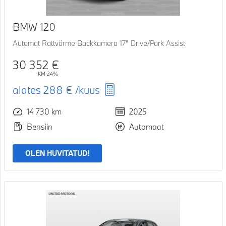
BMW 120
Automat Rattvärme Backkamera 17" Drive/Park Assist
30 352 €
KM 24%
alates
288 €
/kuus
14 730 km
2025
Bensiin
Automaat
OLEN HUVITATUD!