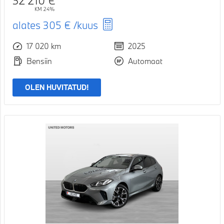
KM 24%
alates
305 €
/kuus
17 020 km
2025
Bensiin
Automaat
OLEN HUVITATUD!