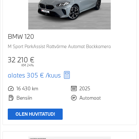
BMW 120
M Sport ParkAssist Rattvärme Automat Backkamera
32 210 €
KM 24%
alates
305 €
/kuus
16 430 km
2025
Bensiin
Automaat
OLEN HUVITATUD!