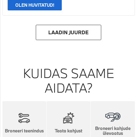
OLEN HUVITATUD!
LAADIN JUURDE
KUIDAS SAAME
AIDATA?
Broneeri kahjude
Broneeri teenindus
Teata kahjust
ülevaatus