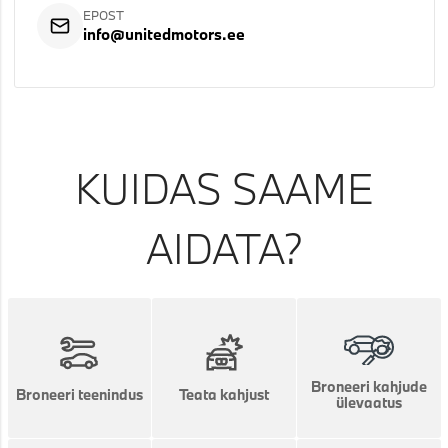
EPOST
info@unitedmotors.ee
KUIDAS SAAME
AIDATA?
Broneeri kahjude
Broneeri teenindus
Teata kahjust
ülevaatus