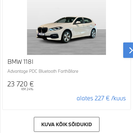
BMW 118I
Advantage PDC Bluetooth Farthållare
23 720 €
KM 24%
alates
227 €
/kuus
KUVA KÕIK SÕIDUKID