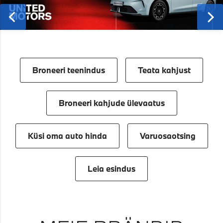
Prev
Broneeri teenindus
Teata kahjust
Broneeri kahjude ülevaatus
Küsi oma auto hinda
Varuosaotsing
Leia esindus